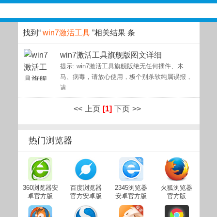
找到“
win7激活工具
”相关结果
条
win7激活工具旗舰版图文详细
提示: win7激活工具旗舰版绝无任何插件、木
马、病毒，请放心使用，极个别杀软纯属误报，
请
<<
上页
[1]
下页
>>
热门浏览器
360浏览器安
百度浏览器
2345浏览器
火狐浏览器
卓官方版
官方安卓版
安卓官方版
官方版