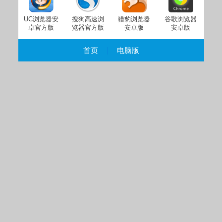
UC浏览器安
搜狗高速浏
猎豹浏览器
谷歌浏览器
卓官方版
览器官方版
安卓版
安卓版
首页
|
电脑版