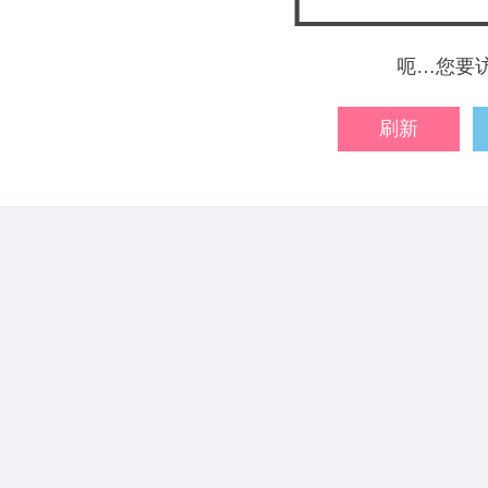
呃…您要
刷新