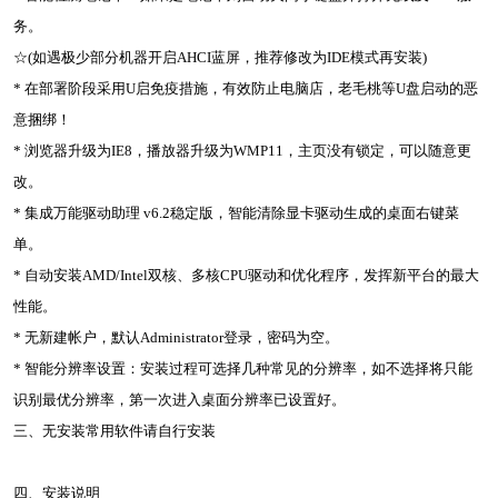
务。
☆(如遇极少部分机器开启AHCI蓝屏，推荐修改为IDE模式再安装)
* 在部署阶段采用U启免疫措施，有效防止电脑店，老毛桃等U盘启动的恶
意捆绑！
* 浏览器升级为IE8，播放器升级为WMP11，主页没有锁定，可以随意更
改。
* 集成万能驱动助理 v6.2稳定版，智能清除显卡驱动生成的桌面右键菜
单。
* 自动安装AMD/Intel双核、多核CPU驱动和优化程序，发挥新平台的最大
性能。
* 无新建帐户，默认Administrator登录，密码为空。
* 智能分辨率设置：安装过程可选择几种常见的分辨率，如不选择将只能
识别最优分辨率，第一次进入桌面分辨率已设置好。
三、无安装常用软件请自行安装
四、安装说明