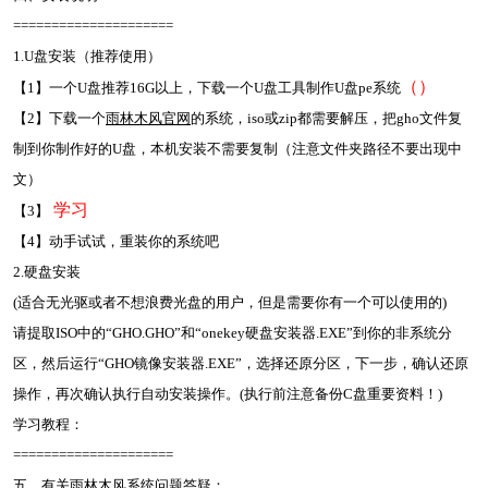
=====================
1.U盘安装（推荐使用）
（
）
【1】一个U盘推荐16G以上，下载一个U盘工具制作U盘pe系统
【2】下载一个
雨林木风官网
的系统，iso或zip都需要解压，把gho文件复
制到你制作好的U盘，本机安装不需要复制（注意文件夹路径不要出现中
文）
学习
【3】
【4】动手试试，重装你的系统吧
2.硬盘安装
(适合无光驱或者不想浪费光盘的用户，但是需要你有一个可以使用的)
请提取ISO中的“GHO.GHO”和“onekey硬盘安装器.EXE”到你的非系统分
区，然后运行“GHO镜像安装器.EXE”，选择还原分区，下一步，确认还原
操作，再次确认执行自动安装操作。(执行前注意备份C盘重要资料！)
学习教程：
=====================
五、有关雨林木风系统问题答疑：